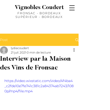
Vignobles Coudert
FRONSAC - BORDEAUX
SUPÉRIEUR - BORDEAUX
Post
lydiacoudert
21 juil. 2021
0 min de lecture
Interview par la Maison
des Vins de Fronsac
https://video.wixstatic.com/video/4f4ba4
_c2fde10e7fe741c381c2a84374ab7243/108
0p/mp4/file.mp4